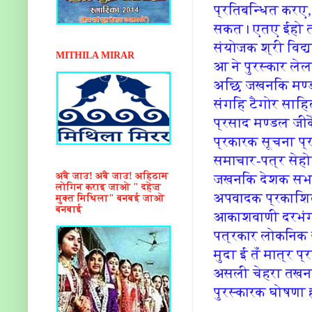
प्रतिबन्धित करए,
सकत। एतए ईहो त
संयोजक श्री विद्
MITHILA MIRAR
आ ने पुरस्कार ले
अछि जखनकि मण्ड
संगहि टैगोर साहि
प्रसाद मण्डल जी
प्रकारक सूचना प
समाचार-पत्र सेहो
अबै जाउ! अबै जाउ! अहिठाम
जखनकि देशक सभ रा
लोगिन कराइ जाओ " दहेज़
अपवादक प्रकाशि
मुक्त मिथिला" बनबई जाओ
बनबाई
आकाशवाणी दरभंग
पत्रकार लोकनिक स
मुदा ई तँ मात्र 
असली चेहरा तखन
पुरस्कारक घोषणा