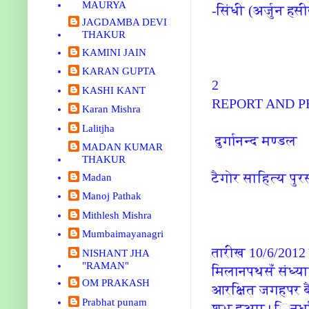
MAURYA
-सिंधी (अर्जुन हस
JAGDAMBA DEVI
THAKUR
KAMINI JAIN
KARAN GUPTA
2
KASHI KANT
REPORT AND 
Karan Mishra
Lalitjha
दुर्गानन्‍द मण्‍डल
MADAN KUMAR
THAKUR
टैगोर साहि‍त्‍य पुर
Madan
Manoj Pathak
Mithlesh Mishra
Mumbaimayanagri
तारीख 10/6/2012 द
NISHANT JHA
"RAMAN"
मि‍लानपथसँ संध्‍या
OM PRAKASH
आरक्षि‍त जगहपर ब
Prabhat punam
शुभ हुअए। ि‍नर्ध