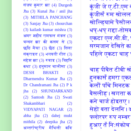
संजय कुमार झा
(4)
Durgesh
कुंजी जे ए.टी.एम
Jha
(3)
Kunal Jha / anil jha
कुंजीसँ रूम खोलल।
(3)
MITHILA PANCHANG
खोल्हि‍यामे पैसौल
(3)
Sanjay Jha
(3)
chourchan
धप्-धप् गद्दा-तो
(3)
kailash kumar mishra
(3)
अमर शहीद रामफल मंडल
(3)
एकटा एल.सी.डी
चन्दन झा की कलम से
(3)
सरमजान देखि‍ते का
छठि मैया
(3)
छैठ
(3)
तिला
पहि‍ले एकटा चाह
संक्राइत
(3)
भगवती गीत
(3)
महेश झा
(3)
रूबाइ
(3)
विहनि
कथा
(3)
हनुमान चालीसा
(3)
चाह पीबैत टीबी ख
DESH BHAKTI
(2)
हुनकासँ हमरा एक
Dharmendra Kumar Jha
(2)
केलौं पाँचे मि‍
Dr Chandramani Jha
(2)
P k
jha
(2)
SHUNDARKAND
बैसलीह। खगता कह
(2)
Santosh Jha
(2)
Swati
कने चार्ज होइतए। 
Shakambhari
(2)
सेहो बता देलनि‍।
VIDYAPATI NAGAR
(2)
abha jha
(2)
dahej mukt
फ्लोरपर रूप नम्‍ब
mithila
(2)
deepika jha
(2)
हुअए तँ नि‍:संक
अन्तर्राष्ट्रीय मैथिली कवि