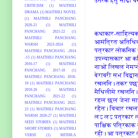
उतरक हेतु सीढ़ी
CRITICISM
(1)
MAITHILI
DRAMA
(1)
MAITHILI NOVEL
(1)
MAITHILI PANCHANG
2020-21
(1)
MAITHILI
PANCHANG 2021-22
(1)
कथाकार-साहि‍त्‍यक
MAITHILI PANCHANG
आमंत्रि‍त अति‍थ
WARSH 2023-2024
(1)
पत्रकार लोकनि‍क स
MAITHILI PANCHANG -2014
उपन्‍यासकार आ कव
-15
(1)
MAITHILI PANCHANG
2016-17
(1)
MAITHILI
नाओं लि‍खल नेमप्‍
PANCHANG 2017-18
(1)
बेराबरी सभ वि‍द
MAITHILI PANCHANG 2018-
रखलनि‍। तकर पछात
19
(1)
MAITHILI PANCHANG
2019-20
(1)
MAITHILI
मैथि‍लीमे रखलनि‍।
PANCHANG 2021-22
(1)
रहल छल जेना साओ
MAITHILI PANCHANG 2022-
रहैत। वि‍चार रखला
23
(1)
MAITHILI PANCHANG
लऽ लऽ पत्रकार लोक
WARSH 2026-27
(1)
MAITHILI
SEED STORIES
(1)
MAITHILI
पाक्षि‍क पत्रि‍काक 
SHORT STORIES
(1)
MAITHILI
रही। आ पत्रकार लोक
VERSE
(1)
MITHILA