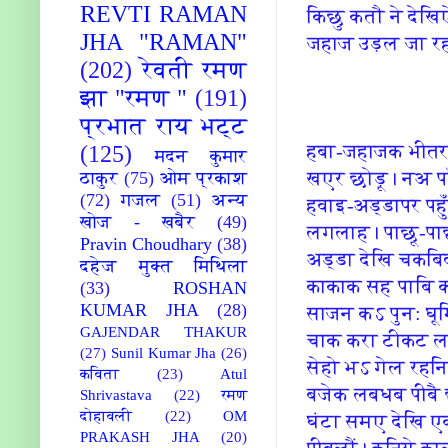
REVTI RAMAN
कि‍छु कतौ ने देख
JHA "RAMAN"
जहाज उड़ल जा 
(202)
रेवती रमण
झा "रमण "
(191)
प्रभात राय भट्ट
हबा-जहाजक भीतर 
(125)
मदन कुमार
खएर छोड़ू। नअ पा
ठाकुर
(75)
ओम प्रकाश
(72)
गजल
(51)
अन्य
हवाइ-अड्डापर पह
खोज - खबैर
(49)
लगलाह। पाछू-पाछू 
Pravin Choudhary
(38)
अड्डा देखि‍ चकबि
दहेज मुक्त मिथिला
काकाक सह पाबि‍ 
(33)
ROSHAN
KUMAR JHA
(28)
साजन कऽ पुन: घूम
GAJENDAR THAKUR
चाक करा टीकट ल
(27)
Sunil Kumar Jha
(26)
सेहो भऽ गेल रहनि
कविता
(23)
Atul
बजेक लबधब पीबै 
Shrivastava
(22)
रमण
दोहावली
(22)
OM
घंटा समए देखि‍ एक
PRAKASH JHA
(20)
पीबलौं। कनि‍ये क