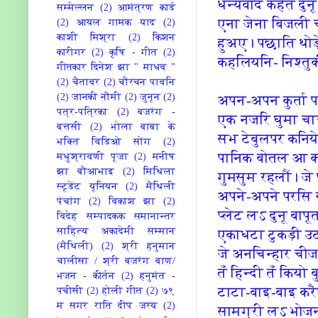
धन्‍यवाद कहैत दुन
सम्मेल्लन
(2)
आमंत्रण कार्ड
एना जेना बि‍जली
(2)
आयल गामक याद
(2)
काशी मिश्रा
(2)
किशन
हुअए। पछाति‍ थोड
कारीगर
(2)
कृषि - गीत
(2)
कहलि‍यनि‍- नि‍श्‍तु
गीतकार दिनेश झा " माधव "
(2)
चैतावर
(2)
चौरचन पावनि
(2)
जानकी नौमी
(2)
जुनून
(2)
अपन-अपन कुर्ता प
पत्र-पत्रिका
(2)
बजरंग -
एक नजरि‍ घुमा च
बत्तसी
(2)
भोला बाबा के
सभ टेबुलपर कनि‍ये 
भक्ति विडिओ सोंग
(2)
पानि‍क बोतल आ का
मधुश्रावणी पूजा
(2)
मनीष
झा बौआभाइ
(2)
मिथिला
गुमसुम रहलौं। जे
स्टूडेंट यूनियन
(2)
मैथिली
अपने-अपने परसि‍
पंचांग
(2)
विकाश झा
(2)
प्‍लेट लऽ दुनू बाप
विदेह सम्पादकक समानान्तर
साहित्य अकादेमी सम्मान
एकाधटा टुकड़ी उठा
(मैथिली)
(2)
श्री हनुमान
जे अनचि‍‍न्‍हार च
चालीसा / श्री बजरंग बाण/
तँ हि‍न्‍दी तँ कि‍
भजन - कीर्तन
(2)
हनुमंत -
टाटा-बाइ-बाइ कर
पचीसी
(2)
होली गीत
(2)
७९
म सगर राति‍ दीप जरय
(2)
सामग्री लऽ भोजन क