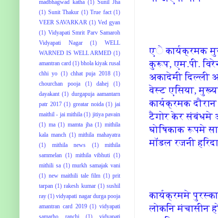
madbhagwad katha
(1)
Sunil Jha
(1)
Sunit Thakur
(1)
True fact
(1)
VEER SAVARKAR
(1)
Ved gyan
(1)
Vidyapati Smrit Parv Samaroh
Vidyapati Nagar
(1)
WELL
एे कार्यक्रमक मुख
WARNED IS WELL ARMED
(1)
कुरूप, एम.पी. वि‍रेन
amantran card
(1)
bhola kiyak rusal
chhi yo
(1)
chhat puja 2018
(1)
अकादेमी दि‍ल्‍ली आ
chourchan pooja
(1)
dahej
(1)
वेस्‍ट एसि‍या, मुख्
dayakant
(1)
durgapuja aamantarn
कार्यक्रमक दौरान न
patr 2017
(1)
greatar noida
(1)
jai
टैगोर केर संबंधमे
maithil - jai mithila
(1)
jitiya pavain
(1)
ma
(1)
mamta jha
(1)
mithila
घोषि‍काक रूपमे साह
kala manch
(1)
mithila mahayatra
मॉडल रजनी हरि‍दास 
(1)
mithila news
(1)
mithila
sammelan
(1)
mithila vibhuti
(1)
mithili sa
(1)
murkh samajak vani
(1)
new maithili tale film
(1)
prit
tarpan
(1)
rakesh kumar
(1)
sushil
कार्यक्रममे पुरस्‍
ray
(1)
vidyapati nagar durga pooja
लोकनि मंचासीन ह
amantran card 2019
(1)
vidyapati
samarho ranchi
(1)
vidyapati