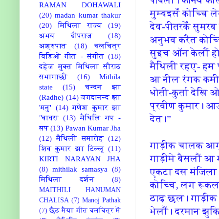
RAMAN DOHAWALI
मुम्‍बइसँ कोच्‍चि
(20)
madan kumar thakur
देव-पीतरकेँ सुम
(20)
मिथिला राज्य
(19)
अभय दीपराज
(18)
अनुभव करैत कोच्‍
अश्रुपात
(18)
चलचित्र
सुइच ऑन केलौं ह
विडिओ गीत - संगीत
(18)
मैथि‍ली रहए- हम 
दहेज मुक्त मिथिला सौराठ
सभागाछी
(16)
Mithila
आ नील रंगक कमीज 
state
(15)
चन्दन झा
धोती-कुर्ता देखि
(Radhe)
(14)
जगदानन्द झा
प्रवीण कुमार। आउ
'मनु'
(14)
गणेश कुमार झा
देत।”
"बावरा
(13)
मैथिलि गप -
सप
(13)
Pawan Kumar Jha
(12)
मैथिली समारोह
(12)
गाड़ीक चालक आगू बढ
शिव कुमार झा टिल्लू
(11)
गाड़ीमे बैसलौं आ
KIRTI NARAYAN JHA
(8)
mithilak samasya
(8)
एकटा दस मंजि‍ला 
मिथिला दर्शन
(8)
कोच्‍चि‍, लग रूक
MAITHILI HANUMAN
ठाढ़ छल। गाड़ीक 
CHALISA
(7)
Manoj Pathak
भेलौं। दरमान झुकि
(7)
छैठ मैया गीत चलचित्र में