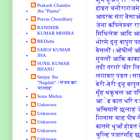
Prakash Chandra
होइत चनौरागंजमे 
Jha "Pauna"
आदरक संग बैसाओ
Pravin Choudhary
जेना कपि‍लेश्वर रा
RANDHIR
मि‍थि‍लेश आदि‍ आए
KUMAR MISHRA
भोरमे दुनू बापुत प
RKDutta
बैसलौं। ओंघीसँ 
SAROJ KUMAR
JHA
मुनलौं आकि‍ काका 
SUNIL KUMAR
तदी तरगरे फीर लि
BHANU
लगाबए पड़त। सएह
Sanjay Jha
"Nagdah" / संजय झा
बेरी-बेरी दुनू ब
'नागदह'
मुँह थकुचल आ पछि‍
Sonu Mishra
आेइ कात धरि‍ दऽ
Unknown
अखि‍यासै छलाह जे
Unknown
गि‍लास चाह पीब लै
Unknown
कातमे धुआँ होइत
Unknown
चुल्‍हि‍ पजारनहि‍
Unknown