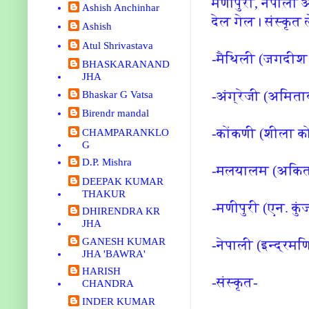
मणीपुरी, नेपाली 
Ashish Anchinhar
देल गेल। संस्कृत
Ashish
Atul Shrivastava
-मैथिली (जगदीश 
BHASKARANAND
JHA
-अंग्रेजी (अमित
Bhaskar G Vatsa
Birendr mandal
-कोंकणी (शीला को
CHAMPARANKLO
G
D.P. Mishra
-मलयालम (अकितम
DEEPAK KUMAR
THAKUR
-मणीपुरी (एन. कुं
DHIRENDRA KR
JHA
GANESH KUMAR
-नेपाली (इन्द्रमण
JHA 'BAWRA'
HARISH
-संस्कृत-
CHANDRA
INDER KUMAR