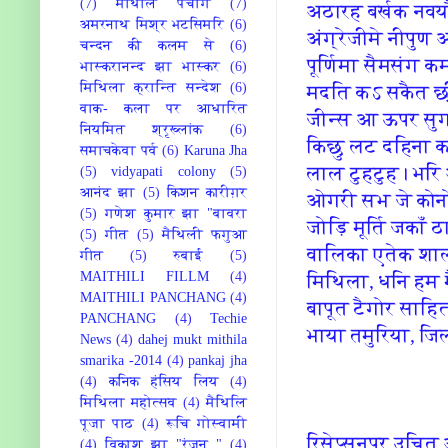
(7)
मैथिलि पंचांग
(7)
अठारह बर्खक नवयौव
अमरनाथ मिश्र भटसिमरि
(6)
अंग्रेजीमे नीपुण
चन्दन की कलम से
(6)
पूर्णिमा सैमसंग 
भास्करानन्द झा भास्कर
(6)
मिथिला क्रान्ति सन्देश
(6)
मदति‍ कऽ सकैत छी?
वाक- कला पर आधारित
जीन्‍स आ ऊपर सुगा
नियमित श्रृख्लांक
(6)
कि‍छु लट दहि‍ना
समाचकेवा पर्व
(6)
Karuna Jha
लाल टुहटुह। भरि‍
(5)
vidyapati colony
(5)
आनंद झा
(5)
किशन कारीग़र
ओगरी सभ जे कोनो
(5)
गणेश कुमार झा "बावरा
जोड़ि‍ मूर्ति जकाँ
(5)
गीत
(5)
मैथिली फगुआ
वालि‍का एतेक शाल
गीत
(5)
रुबाई
(5)
MAITHILI FILLM
(4)
मि‍थि‍ला, धनि‍ हम
MAITHILI PANCHANG
(4)
बापूत टैगोर साहि‍त
PANCHANG
(4)
Techie
भाया तमुरि‍या, जि‍
News
(4)
dahej mukt mithila
smarika -2014
(4)
pankaj jha
(4)
कनिक हंसिय लिय
(4)
मिथिला महोत्सव
(4)
मैथिलि
पूजा पाठ
(4)
रूचि गोस्वामी
रि‍सेप्‍सनपर उचि‍
(4)
विकाश झा "रंजन "
(4)