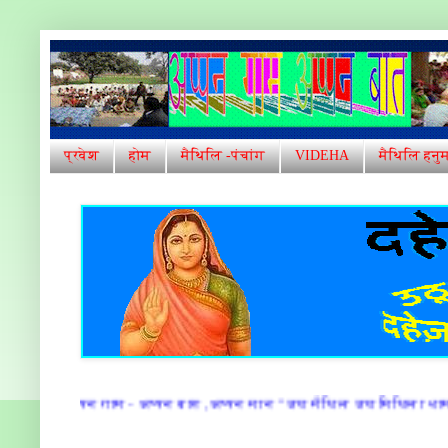
प्रवेश
होम
मैथिलि -पंचांग
VIDEHA
मैथिलि हनु
ात ,अप्पन मान " जय मैथिल जय मिथिला धाम" "स्वर्ग सं सुन्दर अपन गाम"