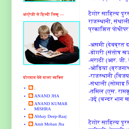
टैगोर साहित्य पु
अंग्रेजी से हिन्दी लिखू ---
राजस्थानी, संथाल
प्रकाशित पोथीपर
-असमी (देवव्रत द
-डोगरी (संतोष खज
-मराठी (आर. जी. 
-ओड़िया (ब्रजना
-राजस्थानी (विजय 
योगदान देने वाला व्यक्ति
-संथाली (सोमाइ क
.
-तमिल (एस. रामक
ANAND JHA
-उर्दू (चन्दर भा
ANAND KUMAR
MISHRA
Abhay Deep-Raaj
टैगोर साहित्य पु
Amit Mohan Jha