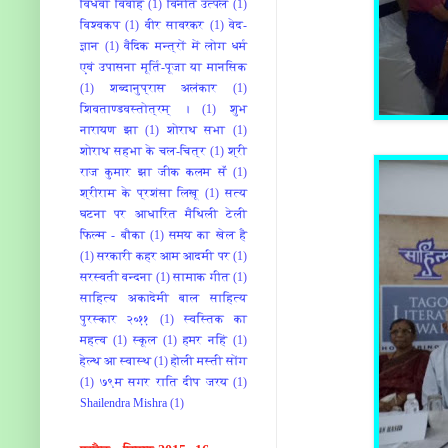
विधवा विवाह
(1)
विनीत उत्पल
(1)
विश्‍वकप
(1)
वीर सावरकर
(1)
वेद-
ज्ञान
(1)
वैदिक मन्त्रों में लोग धर्म
एवं उपासना मूर्ति-पूजा या मानसिक
(1)
शब्दानुप्रास अलंकार
(1)
शिवताण्डवस्तोत्रम् ।
(1)
शुभ
नारायण झा
(1)
शोराथ सभा
(1)
शोराथ सहभा के चल-चित्र
(1)
श्री
राज कुमार झा जीक कलम सँ
(1)
श्रीराम के प्रशंसा लिखू
(1)
सत्य
घटना पर आधारित मैथिली टेली
फिल्म - बौका
(1)
समय का खेल है
(1)
सरकारी कहर आम आदमी पर
(1)
सरस्वती वन्दना
(1)
सामाक गीत
(1)
साहित्य अकादेमी बाल साहित्य
पुरस्कार २०११
(1)
स्वस्तिक का
महत्व
(1)
स्‍कूल
(1)
हमर नहिं
(1)
हेल्थ आ स्वास्थ
(1)
होली मस्ती सोंग
(1)
७९म सगर राति दीप जरय
(1)
‎Shailendra Mishra‎
(1)