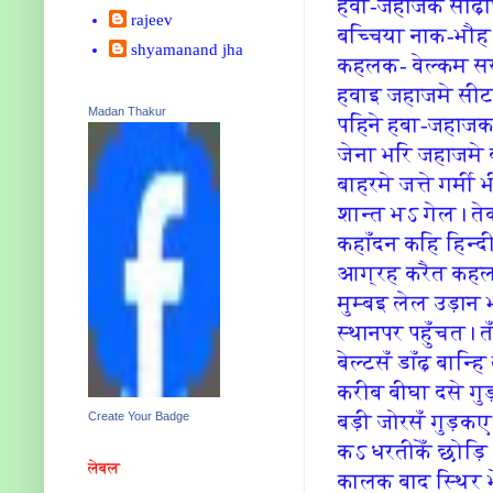
हवा-जहाजक सीढ़ीपर
rajeev
बच्‍चि‍या नाक-भौह
shyamanand jha
कहलक- वेल्‍कम स
हवाइ जहाजमे सीट द
Madan Thakur
पहि‍ने हबा-जहा
जेना भरि‍ जहाजम
बाहरमे जत्ते गर्
शान्‍त भऽ गेल। ते
कहाँदन कहि‍ हि‍न
आग्रह करैत कहल
मुम्‍बइ लेल उड़ा
स्‍थानपर पहुँचत
बेल्‍टसँ डाँढ़ बा
करीब बीघा दसे गु
बड़ी जोरसँ गुड़क
Create Your Badge
कऽ धरतीकेँ छोड़ि
लेबल
कालक बाद स्‍थि‍र भ