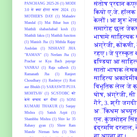
संतोष प्रदान कएल।
PANCHANG 2025-26
(1)
MODI
3.0 मे क्या होगा खास 2024.
(1)
कि‍यो ए.जे. हॉल
MOTHER'S DAY
(1)
Mahadev
केलौं। आ शुरू भेल
Mandal
(1)
Mai Bihar hun
(1)
समारोह छल जेकर आ
Maithili shabashabad kosh
(1)
भाषामे साहि‍त्‍यक
Maithili fakra
(1)
Maithili function
(1)
Manish Jha
(1)
Mithila Rajay
अंग्रेजी, कोंकणी,
Andolan
(1)
NISHANT JHA
रहए। जे पुरस्‍कृत
"RAMAN"
(1)
Neelam Jha
(1)
इण्‍डि‍या आ साहि‍त
Prachar se Kya Bach payege
VANRAJ
(1)
Raja salhesh
(1)
सातो भाषाक लेखक
Ramanath Jha
(1)
Ranjeet
साहि‍त्‍य अकादे
Choudhary
(1)
Rashtrye
(1)
Roti
वि‍भूति‍क लेल जे 
aur Bhukh
(1)
SARASWTI PUJA
घोष, अंग्रेजी, स
MOHTSAV
(1)
SC/ST/OBC को
केसे बरबाद कर दीया
(1)
SONI
गैर्र, 3. श्री जग
KUMARI THAKUR
(1)
Sanjay
अॅकि‍थम अच्‍युत
Mishra
(1)
Satish Arpit
(1)
एन. कुंजमोहन सि‍ंह
Shambhu Mishra
(1)
Shiv ke 35
Rahasy gyan
(1)
Shree Ram
इंद्रमणि‍ दरनाल, न
Mandir Nirman hetu
(1)
Shri
ना अएना ना।