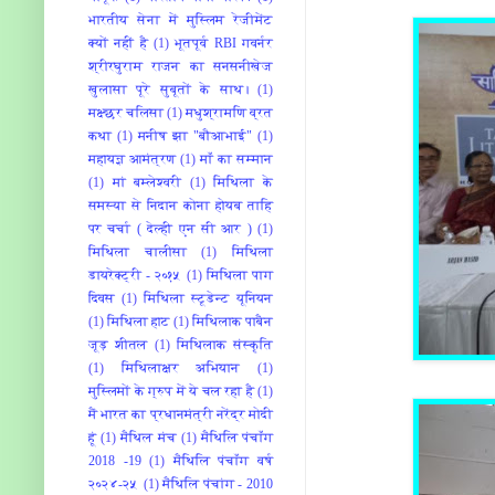
भारतीय सेना में मुस्लिम रेजीमेंट
क्यों नहीं है
(1)
भूतपूर्व RBI गवर्नर
श्रीरघुराम राजन का सनसनीखेज
खुलासा पूरे सुबूतों के साथ।
(1)
मक्ष्छर चलिसा
(1)
मधुश्रामणि व्रत
कथा
(1)
मनीष झा "बौआभाई"
(1)
महायज्ञ आमंत्रण
(1)
माँ का सम्मान
(1)
मां बम्‍लेश्‍वरी
(1)
मिथिला के
समस्या से निदान कोना होयब ताहि
पर चर्चा ( देल्ही एन सी आर )
(1)
मिथिला चालीसा
(1)
मिथिला
डायरेक्ट्री - २०१५
(1)
मिथिला पाग
दिवस
(1)
मिथिला स्टूडेन्ट यूनियन
(1)
मिथिला हाट
(1)
मिथिलाक पाबैन
जूड़ शीतल
(1)
मिथिलाक संस्कृति
(1)
मिथिलाक्षर अभियान
(1)
मुस्लिमों के ग्रुप में ये चल रहा है
(1)
मैं भारत का प्रधानमंत्री नरेंद्र मोदी
हूं
(1)
मैथिल मंच
(1)
मैथिलि पंचाँग
2018 -19
(1)
मैथिलि पंचाँग वर्ष
२०२४-२५
(1)
मैथिलि पंचांग - 2010