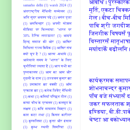
आबथि‍। पुरस्‍कारक
samarho delhi
(1)
warsh 2024
(1)
मूर्ति, एकटा चि‍
अंतराष्ट्रीय मैथिली सम्मेलन
(1)
गेल। बीच-बीच मि‍
अति सुंदर अवश्य पढ़ें
(1)
अनंत पूजा
(1)
अनचिन्हार
(1)
अपनी सोशल
पाबि‍ श्री जगदी
मीडिया पर चिल्लाया: "भारत पर
जि‍नगीक वि‍षयसँ पू
50% टैरिफ लगाऊंगा!
(1)
आइये
वि‍स्‍तारसँ मातृभ
हिन्दू समाज की ओर
(1)
आखिर
मर्यादाकेँ बढ़ौलनि‍
मिथिला राज्य कियैक
(1)
आखिर संघ
क्यों चुप है ?
(1)
आत्म -कथाये
(1)
आनेवाले समय मे "भारत" के लिए
चुनौतियां ज्यादा हैं
(1)
आप सभी का
पुस्तकालय
(1)
आम का आम और
गुठली के दाम
(1)
उज्जवल कुमार झा
कार्यक्रमक समापन
(1)
उमाकांत झा बक्शी
(1)
ऑम
शोभनाचन्‍द्र कुमार 
प्रकाश झा
(1)
कतेक जिबैए मैथिली
पाँच बजे संध्‍यास
(1)
कथा
(1)
कनियाँ परिछन गीत
(1)
जकर सफलताक श्रेय
करवा चौथ के प्रचलन
(1)
कलयुग के
लक्षण
(1)
कवि मायानंद मिश्रा
(1)
इण्‍डि‍या, बी.डी.प
कान कटा गधा
(1)
किसन कारीगर
चेष्‍टा आ बकोध्‍य
(1)
कुण्डलिया
(1)
कुत्ता और इंसान
(1)
कुम्भ स्थली सिमरिया
(1)