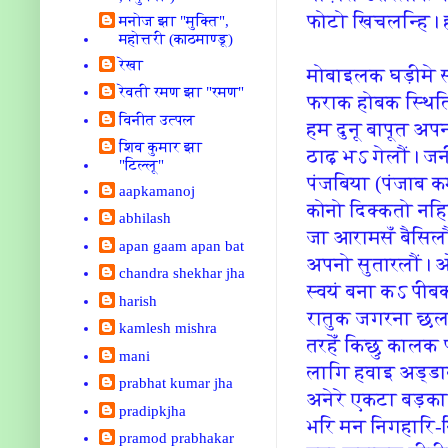
फोटो खिचलन्‍हि‍। 
मनोज झा "मुक्ति",
महोत्तरी (काठमाण्डू)
रेखा
मोबाइलक घड़ीमे 
रेवती रमण झा "रमण"
फराक होबक स्‍थि‍त
विनीत उत्पल
हम दुनू बापूत अ
शिव कुमार झा
ठाढ़ भऽ गेलौं। ज
"टिल्लू"
पंजबि‍या (पंजाब 
aapkamanoj
कोनो दि‍क्‍कतो न
abhilash
जा आरामसँ बैसि‍ल
apan gaam apan bat
अपनो सुतारलौं। ओन
chandra shekhar jha
स्‍वयं बना कऽ पीब
harish
रातुक जगरना छल।
kamlesh mishra
तरहेँ कि‍छु कालक
mani
लागि‍ हवाइ अड्डाक
prabhat kumar jha
अनेरे एकटा बड़क
pradipkjha
भरि‍ मन नि‍गहारि‍-
pramod prabhakar