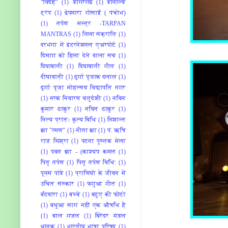
“विदेह”
(1)
डोंगरगढ
(1)
डोनाल्ड
ट्रंप
(1)
ढेपमारा गोसाईं ( पंचोभ)
(1)
तर्पण मन्त्र -TARPAN
MANTRAS
(1)
तिला संक्रांति
(1)
दरभंगा में इंटरनेशनल एअरपोर्ट
(1)
दिमाग़ को हिला देने वाला सच
(1)
दियाबाती
(1)
दियाबाती गीत
(1)
दीयावाती
(1)
दुर्गा पूजाक दलाल
(1)
दुर्गा पूजा मोहत्सव विद्यापति नगर
(1)
नरक निवारण चतुर्दशी
(1)
नविन
कुमार ठाकुर
(1)
नविन ठाकुर
(1)
नित्य प्रातः कृत्य बिधि
(1)
निशान्त
झा "रमण"
(1)
नीता झा
(1)
पं. ऋषि
राज मिश्रा
(1)
पटना पुस्‍तक मेला
(1)
पवन झा - (काश्यप कमल
(1)
पितृ तर्पण
(1)
पितृ तर्पण विधि:
(1)
पूनम पांडे
(1)
प्राणियो के जीवन में
उचित संस्कार
(1)
फगुआ गीत
(1)
बँटवारा
(1)
बच्‍चे
(1)
बटुए की फोटो
(1)
बथुआ साग नहीं एक औषधि है
(1)
बाल गजल
(1)
बिरेंदर मंडल
धानूक
(1)
भारतीय भाषा परिषद
(1)