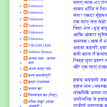
समए साफ भऽ गेल र
Unknown
ताबत भाँजि‍ ने ल
Unknown
लेत? एकटा मुँहसच
Unknown
एक साए लेत सेहो क
Unknown
वि‍दा भेल। दुनू ब
Unknown
आकि‍ ओकरा सुनैम
Unknown
अनलक। आब तँ भेल
VIKASH JAIN
अड्डा कहलौं, हवा
Vaibhav Raman
कनी काल तँ केना
अप्पन गाम - अप्पन
लि‍हह मुदा हमरा
बात
और एक साए टाका ल
अरुण चन्द्र रॉय
करण समस्तीपुरी
हवाइ अड्डामे जइठाम
कुमार राधारमण
दर्शन भेल। नमस्‍क
चन्दन झा
लोकनि‍केँ अपना 
जितमोहन झा (जितू)
जनौलन्‍हि‍ जे हव
नविन ठाकुर (लोहा
गाड़ीसँ उतरलाक बा
,मधुबनी )