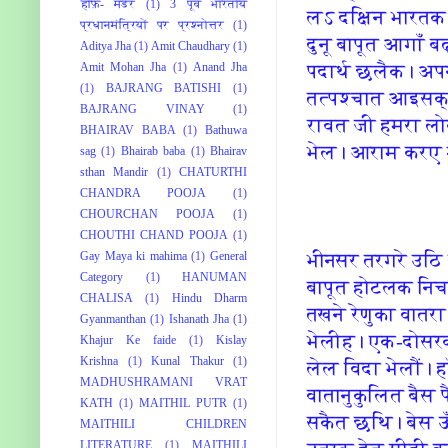
'हाफ़- मर्डर
(1)
3 पूर्व भारतीय
लऽ दक्षि‍न भारतक
प्रधानमंत्रियों पर प्रश्नोत्तर
(1)
दुनू बापूत आगाँ ब
Aditya Jha
(1)
Amit Chaudhary
(1)
पदार्थ छलैक। अप
Amit Mohan Jha
(1)
Anand Jha
(1)
BAJRANG BATISHI
(1)
तत्‍पश्चात आइसक्
BAJRANG VINAY
(1)
रावत जी हमरा लो
BHAIRAV BABA
(1)
Bathuwa
भेल। आराम करए ग
sag
(1)
Bhairab baba
(1)
Bhairav
sthan Mandir
(1)
CHATURTHI
CHANDRA POOJA
(1)
CHOURCHAN POOJA
(1)
CHOUTHI CHAND POOJA
(1)
भीनसर तरगरे उठि 
Gay Maya ki mahima
(1)
General
Category
(1)
HANUMAN
बापूत होटलक नि‍
CHALISA
(1)
Hindu Dharm
तखने रेणुका वात
Gyanmanthan
(1)
Ishanath Jha
(1)
भेलीह। एक-दोसरक
Khajur Ke faide
(1)
Kislay
Krishna
(1)
Kunal Thakur
(1)
लेल वि‍दा भेलौं। 
MADHUSHRAMANI VRAT
वातानुकुलि‍त बैस 
KATH
(1)
MAITHIL PUTR
(1)
सकैत छथि‍। बेस 
MAITHILI CHILDREN
LITERATURE
(1)
MAITHILI