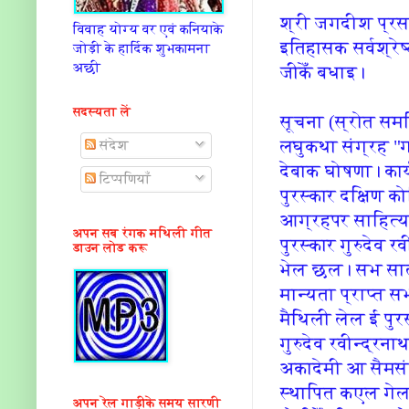
श्री जगदीश प्रस
विवाह योग्य वर एवं कनियाके
इतिहासक सर्वश्र
जोड़ी के हार्दिक शुभकामना
अछी
जीकेँ बधाइ।
सदस्यता लें
सूचना (स्रोत सम
लघुकथा संग्रह "ग
संदेश
देबाक घोषणा। कार्
टिप्पणियाँ
पुरस्कार दक्षिण क
आग्रहपर साहित्य 
अपन सब रंगक मथिली गीत
पुरस्कार गुरुदेव 
डाउन लोड करू
भेल छल। सभ साल 
मान्यता प्राप्त 
मैथिली लेल ई पु
गुरुदेव रवीन्द्रन
अकादेमी आ सैमसंग 
स्थापित कएल गेल 
अपन रेल गाड़ीके समय सारणी