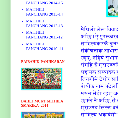
PANCHANG 2014-15
MAITHILI
PANCHANG 2013-14
MAITHILI
PANCHANG 2012-13
मैथिली लेल विवा
MAITHILI
अछि। ऐ पुरस्कार
PANCHANG 2011-12
साहित्यकारकेँ चु
MAITHILI
PANCHANG 2010 -11
संकीर्णताक आधारप
रहए, नहिये सुभा
BAIBAHIK PANJIKARAN
संगहि ई ग्राउण्
सहायक सम्पादक मु
जिनगीमे टैगोर साह
पोथीक नाम पठेलन
मंथन सेहो रहए ज
छपले नै अछि, तँ
DAHEJ MUKT MITHILA
SMARIKA -2014
ग्राउण्ड लिस्ट बन
साहित्य अकादेमी 