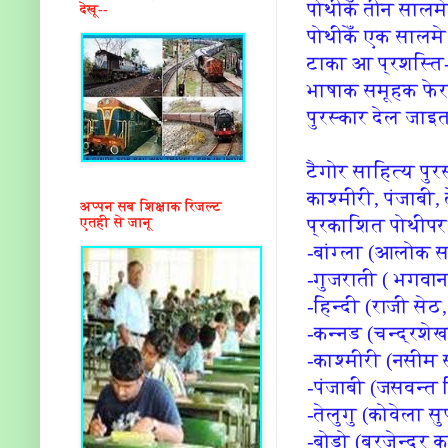
पोथीकेँ तीन सालम
देखू--
पोथीकेँ एक सालमे 
टाका आ प्रशस्त
भाषाक समूहक फेर
पुरस्कार देल जा
टैगोर साहित्य पुर
काश्मीरी, पंजाबी,
अप्पन सब शिक्षाक रिजल्ट
प्रकाशित पोथीपर
एतही से जानू
-बांग्ला (आलोक 
-गुजराती ( भगवान
-हिन्दी (राजी सेठ
-कन्नड (चन्द्रशेख
-काश्मीरी (नसीम
-पंजाबी (जसवन्त 
-तेलुगु (कोवेला सु
-बोडो (ब्रजेन्द्र 