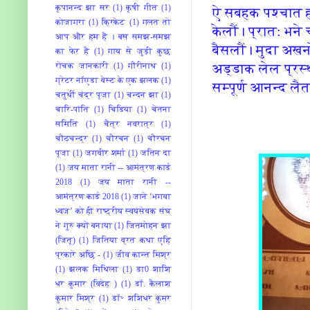
कृपानन्द झा सर
(1)
कृषी गीत
(1)
ऐ सबहक पश्चात ह
कोजागरा
(1)
क्रिकेट
(1)
गलत तो
केलौं। प्रात: भने
आप और हम हैं । बस समझ-समझ
बैसलौं। मुदा अखनो
का फेर है
(1)
गाय से जुड़ी कुछ
अड्डाक लेल प्रस
रोचक जानकारी
(1)
गौरीनाथ
(1)
ग्रेटर नॉएडा वेस्ट के एक झलक
(1)
सम्‍पूर्ण आनन्‍द ल
चतुर्थी चंद्र पूजा
(1)
चन्दन झा
(1)
चारि-पांति
(1)
चिडिया
(1)
चेतना
समिति
(1)
चैत्र नवरात्र
(1)
चौठचन्द्र
(1)
चौरचन
(1)
चौरचन
पूजा
(1)
जगवीर शर्मा
(1)
जतिन दा
(1)
जय माता रानी -- आमंत्रण कार्ड
2018
(1)
जय माता रानी --
आमंत्रण कार्ड 2018
(1)
जाने ‘भगवा
ध्वज’ को ही राष्ट्रीय स्वयंसेवक संघ
ने गुरु क्यों बनाया
(1)
जितमोहन झा
(जितू)
(1)
जितिया व्रत कथा एहि
प्रकारे अछि -
(1)
जीव कान्त मिश्र
(1)
झलक मिथिला
(1)
डा0 शाशि
धर कुमार (विदेह )
(1)
डॉ. कैलाश
कुमार मिश्र
(1)
डॉ॰ शशिधर कुमर