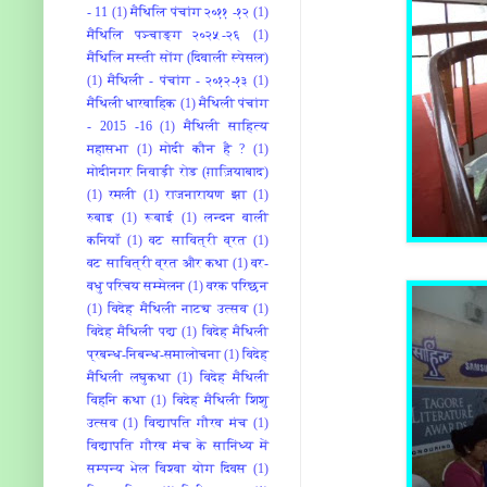
- 11
(1)
मैथिलि पंचांग २०११ -१२
(1)
मैथिलि पञ्चाङ्ग २०२५-२६
(1)
मैथिलि मस्ती सोंग (दिवाली स्पेसल)
(1)
मैथिली - पंचांग - २०१२-१३
(1)
मैथिली धारवाहिक
(1)
मैथिली पंचांग
- 2015 -16
(1)
मैथिली साहित्य
महासभा
(1)
मोदी कौन है ?
(1)
मोदीनगर निवाड़ी रोड (ग़ाज़ियाबाद)
(1)
रमली
(1)
राजनारायण झा
(1)
रुबाइ
(1)
रूबाई
(1)
लन्दन वाली
कनियाँ
(1)
वट सावित्री व्रत
(1)
वट सावित्री व्रत और कथा
(1)
वर-
वधु परिचय सम्मेलन
(1)
वरक परिछन
(1)
विदेह मैथिली नाट्य उत्सव
(1)
विदेह मैथिली पद्य
(1)
विदेह मैथिली
प्रबन्ध-निबन्ध-समालोचना
(1)
विदेह
मैथिली लघुकथा
(1)
विदेह मैथिली
विहनि कथा
(1)
विदेह मैथिली शिशु
उत्सव
(1)
विद्यापति गौरव मंच
(1)
विद्यापति गौरव मंच के सानिंध्य में
सम्पन्य भेल विश्वा योग दिवस
(1)