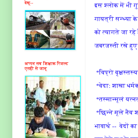
देखू--
इस श्लोक में भी गु
गायत्री सन्ध्या
को त्यागते जा रहे
जबरजस्ती रखे हुए 
अप्पन सब शिक्षाक रिजल्ट
एतही से जानू
*विप्रो वृक्षस्तस्
*वेदा: शाखा धर्मक
*तस्मान्मूलं यत्नत
*छिन्ने मूले नैव 
भावार्थ -- वेदों का