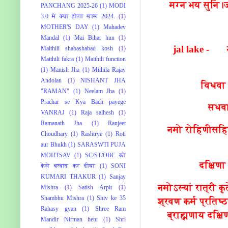
मग्न भय सुनि।ज
PANCHANG 2025-26
(1)
MODI
3.0 मे क्या होगा खास 2024.
(1)
MOTHER'S DAY
(1)
Mahadev
Mandal
(1)
Mai Bihar hun
(1)
jal lake - नमो ग
Maithili shabashabad kosh
(1)
Maithili fakra
(1)
Maithili function
(1)
Manish Jha
(1)
Mithila Rajay
Andolan
(1)
NISHANT JHA
विधवा 
"RAMAN"
(1)
Neelam Jha
(1)
Prachar se Kya Bach payege
सधवा
VANRAJ
(1)
Raja salhesh
(1)
Ramanath Jha
(1)
Ranjeet
नमो रोहिणीसहित 
Choudhary
(1)
Rashtrye
(1)
Roti
aur Bhukh
(1)
SARASWTI PUJA
MOHTSAV
(1)
SC/ST/OBC को
दक्षिण
केसे बरबाद कर दीया
(1)
SONI
KUMARI THAKUR
(1)
Sanjay
नमोऽस्यां रात्रौ क
Mishra
(1)
Satish Arpit
(1)
Shambhu Mishra
(1)
Shiv ke 35
श्रवण कर्म प्रतिष्ठ
Rahasy gyan
(1)
Shree Ram
ब्राह्मणाय दक्ष
Mandir Nirman hetu
(1)
Shri