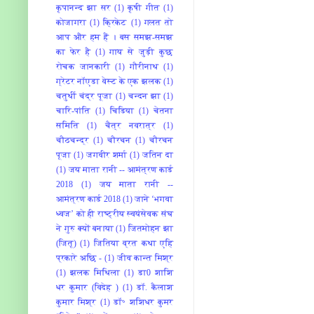
कृपानन्द झा सर
(1)
कृषी गीत
(1)
कोजागरा
(1)
क्रिकेट
(1)
गलत तो
आप और हम हैं । बस समझ-समझ
का फेर है
(1)
गाय से जुड़ी कुछ
रोचक जानकारी
(1)
गौरीनाथ
(1)
ग्रेटर नॉएडा वेस्ट के एक झलक
(1)
चतुर्थी चंद्र पूजा
(1)
चन्दन झा
(1)
चारि-पांति
(1)
चिडिया
(1)
चेतना
समिति
(1)
चैत्र नवरात्र
(1)
चौठचन्द्र
(1)
चौरचन
(1)
चौरचन
पूजा
(1)
जगवीर शर्मा
(1)
जतिन दा
(1)
जय माता रानी -- आमंत्रण कार्ड
2018
(1)
जय माता रानी --
आमंत्रण कार्ड 2018
(1)
जाने ‘भगवा
ध्वज’ को ही राष्ट्रीय स्वयंसेवक संघ
ने गुरु क्यों बनाया
(1)
जितमोहन झा
(जितू)
(1)
जितिया व्रत कथा एहि
प्रकारे अछि -
(1)
जीव कान्त मिश्र
(1)
झलक मिथिला
(1)
डा0 शाशि
धर कुमार (विदेह )
(1)
डॉ. कैलाश
कुमार मिश्र
(1)
डॉ॰ शशिधर कुमर