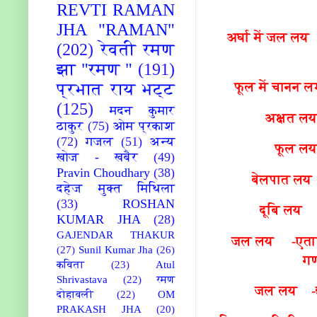
REVTI RAMAN
JHA "RAMAN"
अर्घा में जल लय 
(202)
रेवती रमण
झा "रमण "
(191)
फूल में चानन ल
प्रभात राय भट्ट
(125)
मदन कुमार
अक्षत लय
ठाकुर
(75)
ओम प्रकाश
(72)
गजल
(51)
अन्य
फूल लय 
खोज - खबैर
(49)
Pravin Choudhary
(38)
बेलपात लय -
दहेज मुक्त मिथिला
(33)
ROSHAN
दूबि लय -
KUMAR JHA
(28)
GAJENDAR THAKUR
जल लय -एतानि ग
(27)
Sunil Kumar Jha
(26)
गण
कविता
(23)
Atul
Shrivastava
(22)
रमण
जल लय -इदम
दोहावली
(22)
OM
PRAKASH JHA
(20)