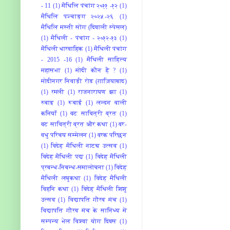
- 11
(1)
मैथिलि पंचांग २०११ -१२
(1)
मैथिलि पञ्चाङ्ग २०२५-२६
(1)
मैथिलि मस्ती सोंग (दिवाली स्पेसल)
(1)
मैथिली - पंचांग - २०१२-१३
(1)
मैथिली धारवाहिक
(1)
मैथिली पंचांग
- 2015 -16
(1)
मैथिली साहित्य
महासभा
(1)
मोदी कौन है ?
(1)
मोदीनगर निवाड़ी रोड (ग़ाज़ियाबाद)
(1)
रमली
(1)
राजनारायण झा
(1)
रुबाइ
(1)
रूबाई
(1)
लन्दन वाली
कनियाँ
(1)
वट सावित्री व्रत
(1)
वट सावित्री व्रत और कथा
(1)
वर-
वधु परिचय सम्मेलन
(1)
वरक परिछन
(1)
विदेह मैथिली नाट्य उत्सव
(1)
विदेह मैथिली पद्य
(1)
विदेह मैथिली
प्रबन्ध-निबन्ध-समालोचना
(1)
विदेह
मैथिली लघुकथा
(1)
विदेह मैथिली
विहनि कथा
(1)
विदेह मैथिली शिशु
उत्सव
(1)
विद्यापति गौरव मंच
(1)
विद्यापति गौरव मंच के सानिंध्य में
सम्पन्य भेल विश्वा योग दिवस
(1)