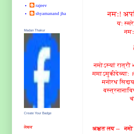
rajeev
नम:! अपव
shyamanand jha
य: स्मर
नमः!
Madan Thakur
नमोऽस्यां रात्रौ भ
ममाऽमुकीदेव्या: 
मनोरथ सिद्ययर
वस्त्रनानावि
च
Create Your Badge
लेबल
अक्षत लय -- नमो