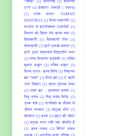
“विदेह”
(1)
डोंगरगढ
(1)
डोनाल्ड
ट्रंप
(1)
ढेपमारा गोसाईं ( पंचोभ)
(1)
तर्पण मन्त्र -TARPAN
MANTRAS
(1)
तिला संक्रांति
(1)
दरभंगा में इंटरनेशनल एअरपोर्ट
(1)
दिमाग़ को हिला देने वाला सच
(1)
दियाबाती
(1)
दियाबाती गीत
(1)
दीयावाती
(1)
दुर्गा पूजाक दलाल
(1)
दुर्गा पूजा मोहत्सव विद्यापति नगर
(1)
नरक निवारण चतुर्दशी
(1)
नविन
कुमार ठाकुर
(1)
नविन ठाकुर
(1)
नित्य प्रातः कृत्य बिधि
(1)
निशान्त
झा "रमण"
(1)
नीता झा
(1)
पं. ऋषि
राज मिश्रा
(1)
पटना पुस्‍तक मेला
(1)
पवन झा - (काश्यप कमल
(1)
पितृ तर्पण
(1)
पितृ तर्पण विधि:
(1)
पूनम पांडे
(1)
प्राणियो के जीवन में
उचित संस्कार
(1)
फगुआ गीत
(1)
बँटवारा
(1)
बच्‍चे
(1)
बटुए की फोटो
(1)
बथुआ साग नहीं एक औषधि है
(1)
बाल गजल
(1)
बिरेंदर मंडल
धानूक
(1)
भारतीय भाषा परिषद
(1)