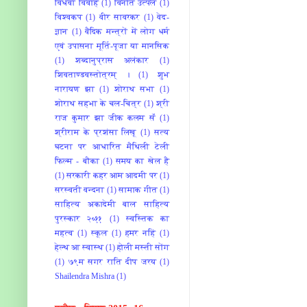
विधवा विवाह
(1)
विनीत उत्पल
(1)
विश्‍वकप
(1)
वीर सावरकर
(1)
वेद-
ज्ञान
(1)
वैदिक मन्त्रों में लोग धर्म
एवं उपासना मूर्ति-पूजा या मानसिक
(1)
शब्दानुप्रास अलंकार
(1)
शिवताण्डवस्तोत्रम् ।
(1)
शुभ
नारायण झा
(1)
शोराथ सभा
(1)
शोराथ सहभा के चल-चित्र
(1)
श्री
राज कुमार झा जीक कलम सँ
(1)
श्रीराम के प्रशंसा लिखू
(1)
सत्य
घटना पर आधारित मैथिली टेली
फिल्म - बौका
(1)
समय का खेल है
(1)
सरकारी कहर आम आदमी पर
(1)
सरस्वती वन्दना
(1)
सामाक गीत
(1)
साहित्य अकादेमी बाल साहित्य
पुरस्कार २०११
(1)
स्वस्तिक का
महत्व
(1)
स्‍कूल
(1)
हमर नहिं
(1)
हेल्थ आ स्वास्थ
(1)
होली मस्ती सोंग
(1)
७९म सगर राति दीप जरय
(1)
‎Shailendra Mishra‎
(1)