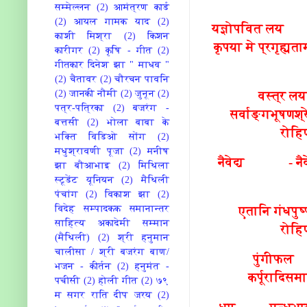
सम्मेल्लन
(2)
आमंत्रण कार्ड
(2)
आयल गामक याद
(2)
यज्ञोपवित लय - सुस
काशी मिश्रा
(2)
किशन
कृपया मे प्रगृह्यत
कारीगर
(2)
कृषि - गीत
(2)
गीतकार दिनेश झा " माधव "
(2)
चैतावर
(2)
चौरचन पावनि
वस्त्र ल
(2)
जानकी नौमी
(2)
जुनून
(2)
पत्र-पत्रिका
(2)
बजरंग -
सर्वाङ्गभूषणश्र
बत्तसी
(2)
भोला बाबा के
रोहिण
भक्ति विडिओ सोंग
(2)
मधुश्रावणी पूजा
(2)
मनीष
नैवेद्य - नैवेद्यं
झा बौआभाइ
(2)
मिथिला
स्टूडेंट यूनियन
(2)
मैथिली
पंचांग
(2)
विकाश झा
(2)
एतानि गंधपुष
विदेह सम्पादकक समानान्तर
साहित्य अकादेमी सम्मान
रोहिण
(मैथिली)
(2)
श्री हनुमान
चालीसा / श्री बजरंग बाण/
पुंगीफल --
भजन - कीर्तन
(2)
हनुमंत -
कर्पूरादिसमा
पचीसी
(2)
होली गीत
(2)
७९
म सगर राति‍ दीप जरय
(2)