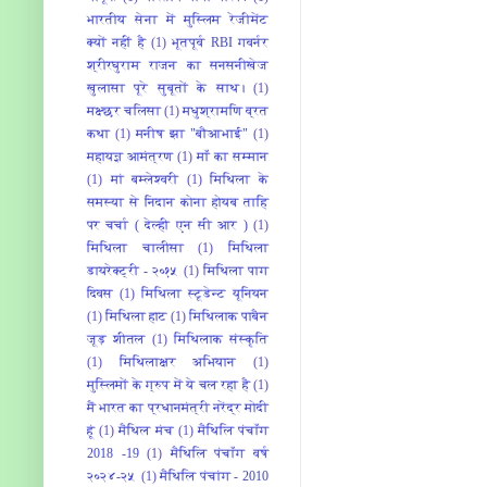
भारतीय सेना में मुस्लिम रेजीमेंट
क्यों नहीं है
(1)
भूतपूर्व RBI गवर्नर
श्रीरघुराम राजन का सनसनीखेज
खुलासा पूरे सुबूतों के साथ।
(1)
मक्ष्छर चलिसा
(1)
मधुश्रामणि व्रत
कथा
(1)
मनीष झा "बौआभाई"
(1)
महायज्ञ आमंत्रण
(1)
माँ का सम्मान
(1)
मां बम्‍लेश्‍वरी
(1)
मिथिला के
समस्या से निदान कोना होयब ताहि
पर चर्चा ( देल्ही एन सी आर )
(1)
मिथिला चालीसा
(1)
मिथिला
डायरेक्ट्री - २०१५
(1)
मिथिला पाग
दिवस
(1)
मिथिला स्टूडेन्ट यूनियन
(1)
मिथिला हाट
(1)
मिथिलाक पाबैन
जूड़ शीतल
(1)
मिथिलाक संस्कृति
(1)
मिथिलाक्षर अभियान
(1)
मुस्लिमों के ग्रुप में ये चल रहा है
(1)
मैं भारत का प्रधानमंत्री नरेंद्र मोदी
हूं
(1)
मैथिल मंच
(1)
मैथिलि पंचाँग
2018 -19
(1)
मैथिलि पंचाँग वर्ष
२०२४-२५
(1)
मैथिलि पंचांग - 2010