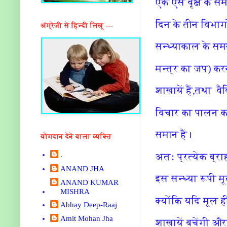
एक ऐसे वृक्ष के स
दिन के तीन विभागो
अंग्रेजी से हिन्दी लिखू ---
सन्ध्याकाल के सम
मन्त्र का जप) करन
शाखायें हैं,तथा व
विचार का पालन कर
समान हैं।
योगदान देने वाला व्यक्ति
.
अतः प्रत्येक ब्राह
ANAND JHA
इस सन्ध्या रूपी मूल
ANAND KUMAR
MISHRA
क्योंकि यदि मूल ह
Abhay Deep-Raaj
Amit Mohan Jha
शाखायें बचेंगी और 