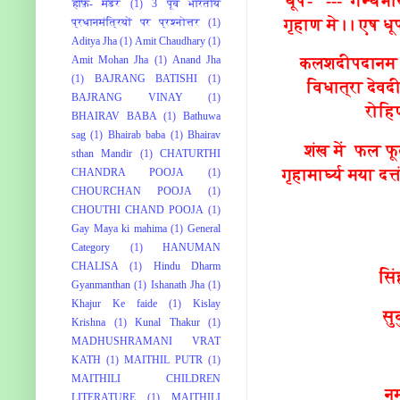
धूप- --- गन्धभारव
'हाफ़- मर्डर
(1)
3 पूर्व भारतीय
गृहाण मे।। एष धू
प्रधानमंत्रियों पर प्रश्नोत्तर
(1)
Aditya Jha
(1)
Amit Chaudhary
(1)
Amit Mohan Jha
(1)
Anand Jha
कलशदीपदानम - 
(1)
BAJRANG BATISHI
(1)
विधात्रा देवद
BAJRANG VINAY
(1)
रोहिण
BHAIRAV BABA
(1)
Bathuwa
sag
(1)
Bhairab baba
(1)
Bhairav
शंख में फल फू
sthan Mandir
(1)
CHATURTHI
गृहामार्घ्य मया दत
CHANDRA POOJA
(1)
CHOURCHAN POOJA
(1)
CHOUTHI CHAND POOJA
(1)
Gay Maya ki mahima
(1)
General
Category
(1)
HANUMAN
CHALISA
(1)
Hindu Dharm
सि
Gyanmanthan
(1)
Ishanath Jha
(1)
Khajur Ke faide
(1)
Kislay
सु
Krishna
(1)
Kunal Thakur
(1)
MADHUSHRAMANI VRAT
KATH
(1)
MAITHIL PUTR
(1)
MAITHILI CHILDREN
नम
LITERATURE
(1)
MAITHILI