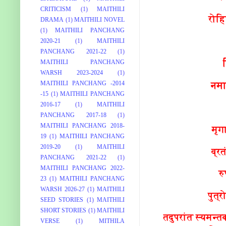
CRITICISM
(1)
MAITHILI
रोहिण
DRAMA
(1)
MAITHILI NOVEL
(1)
MAITHILI PANCHANG
2020-21
(1)
MAITHILI
PANCHANG 2021-22
(1)
MAITHILI PANCHANG
WARSH 2023-2024
(1)
MAITHILI PANCHANG -2014
नमा
-15
(1)
MAITHILI PANCHANG
2016-17
(1)
MAITHILI
PANCHANG 2017-18
(1)
MAITHILI PANCHANG 2018-
मृग
19
(1)
MAITHILI PANCHANG
2019-20
(1)
MAITHILI
व्रत
PANCHANG 2021-22
(1)
MAITHILI PANCHANG 2022-
रु
23
(1)
MAITHILI PANCHANG
WARSH 2026-27
(1)
MAITHILI
पुत्र
SEED STORIES
(1)
MAITHILI
SHORT STORIES
(1)
MAITHILI
तदुपरांत स्यमन्
VERSE
(1)
MITHILA