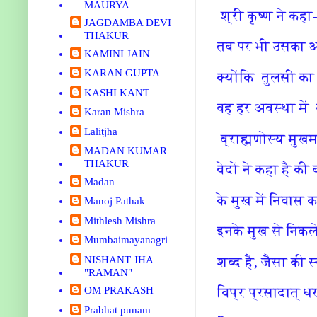
MAURYA
श्री कृष्ण ने कहा-
JAGDAMBA DEVI
THAKUR
तब पर भी उसका 
KAMINI JAIN
KARAN GUPTA
क्योंकि तुलसी का 
KASHI KANT
वह हर अवस्था में
Karan Mishra
Lalitjha
ब्राह्मणोस्य मुखमा
MADAN KUMAR
THAKUR
वेदों ने कहा है की
Madan
के मुख में निवास कर
Manoj Pathak
Mithlesh Mishra
इनके मुख से निकल
Mumbaimayanagri
NISHANT JHA
शब्द है, जैसा की स
"RAMAN"
OM PRAKASH
विप्र प्रसादात् 
Prabhat punam