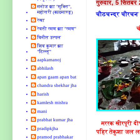
गुरुवार, 5 सितंबर
मनोज झा "मुक्ति",
महोत्तरी (काठमाण्डू)
चौठचन्द्र चौरचन पू
रेखा
च
रेवती रमण झा "रमण"
विनीत उत्पल
शिव कुमार झा
"टिल्लू"
aapkamanoj
abhilash
apan gaam apan bat
chandra shekhar jha
harish
kamlesh mishra
mani
prabhat kumar jha
मररक खीरपूरी द
pradipkjha
पहिर तेकुशा जल लय
pramod prabhakar