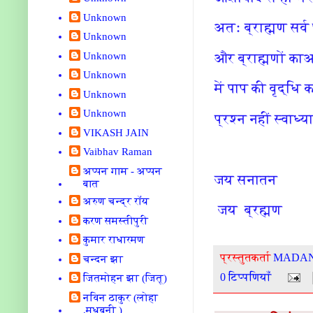
Unknown
अतः ब्राह्मण सर्व 
Unknown
Unknown
और ब्राह्मणों क
Unknown
में पाप की वृद्धि 
Unknown
Unknown
प्रश्न नहीं स्वाध्य
VIKASH JAIN
Vaibhav Raman
अप्पन गाम - अप्पन
जय सनातन
बात
अरुण चन्द्र रॉय
जय ब्रह्मण
करण समस्तीपुरी
कुमार राधारमण
प्रस्तुतकर्ता
MADAN
चन्दन झा
0 टिप्पणियाँ
जितमोहन झा (जितू)
नविन ठाकुर (लोहा
,मधुबनी )