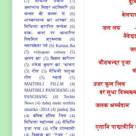
दु
(7)
मैथिलि पंचांग
(7)
अमरनाथ मिश्र भटसिमरि
(6)
बेलपा
चन्दन की कलम से
(6)
भास्करानन्द झा भास्कर
(6)
मिथिला क्रान्ति सन्देश
(6)
जल लय -एतान
वाक- कला पर आधारित
नैवेद
नियमित श्रृख्लांक
(6)
समाचकेवा पर्व
(6)
Karuna Jha
जल
(5)
vidyapati colony
(5)
आनंद झा
(5)
किशन कारीग़र
चौठचन्द्र पूजा
(5)
गणेश कुमार झा "बावरा
च
(5)
गीत
(5)
मैथिली फगुआ
गीत
(5)
रुबाई
(5)
उजर फूल लिय - श्वे
MAITHILI FILLM
(4)
MAITHILI PANCHANG
(4)
वरं सुधा दिव्यक
PANCHANG
(4)
Techie
News
(4)
dahej mukt mithila
जलक अर्घ्यदान -
smarika -2014
(4)
pankaj jha
(4)
कनिक हंसिय लिय
(4)
मिथिला महोत्सव
(4)
मैथिलि
एतानि पाद्यादीनि 
पूजा पाठ
(4)
रूचि गोस्वामी
(4)
विकाश झा "रंजन "
(4)