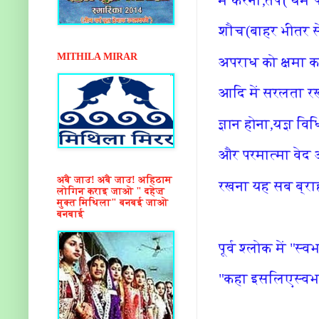
शौच(बाहर भीतर से श
MITHILA MIRAR
अपराध को क्षमा क
आदि में सरलता र
ज्ञान होना,यज्ञ वि
और परमात्मा वेद
अबै जाउ! अबै जाउ! अहिठाम
रखना यह सब ब्राह्म
लोगिन कराइ जाओ " दहेज़
मुक्त मिथिला" बनबई जाओ
बनबाई
पूर्व श्लोक में "स्व
"कहा इसलिएस्वभा