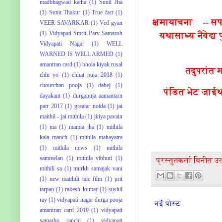
madbhagwad katha
(1)
Sunil Jha
(1)
Sunit Thakur
(1)
True fact
(1)
क्षमायाचना -- सपर
VEER SAVARKAR
(1)
Ved gyan
(1)
Vidyapati Smrit Parv Samaroh
यथासाध्य नैवेद्
Vidyapati Nagar
(1)
WELL
WARNED IS WELL ARMED
(1)
amantran card
(1)
bhola kiyak rusal
तदुपरांत
chhi yo
(1)
chhat puja 2018
(1)
chourchan pooja
(1)
dahej
(1)
पंडित भेट जाईथ 
dayakant
(1)
durgapuja aamantarn
patr 2017
(1)
greatar noida
(1)
jai
maithil - jai mithila
(1)
jitiya pavain
(1)
ma
(1)
mamta jha
(1)
mithila
kala manch
(1)
mithila mahayatra
(1)
mithila news
(1)
mithila
sammelan
(1)
mithila vibhuti
(1)
प्रस्तुतकर्ता
विनीत उ
mithili sa
(1)
murkh samajak vani
(1)
new maithili tale film
(1)
prit
tarpan
(1)
rakesh kumar
(1)
sushil
ray
(1)
vidyapati nagar durga pooja
नई पोस्ट
amantran card 2019
(1)
vidyapati
samarho ranchi
(1)
vidyapati