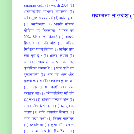
samarho delhi
(1)
warsh 2024
(1)
अंतराष्ट्रीय मैथिली सम्मेलन
(1)
सदस्यता लें
संदेश (
अति सुंदर अवश्य पढ़ें
(1)
अनंत पूजा
(1)
अनचिन्हार
(1)
अपनी सोशल
मीडिया पर चिल्लाया: "भारत पर
50% टैरिफ लगाऊंगा!
(1)
आइये
हिन्दू समाज की ओर
(1)
आखिर
मिथिला राज्य कियैक
(1)
आखिर संघ
क्यों चुप है ?
(1)
आत्म -कथाये
(1)
आनेवाले समय मे "भारत" के लिए
चुनौतियां ज्यादा हैं
(1)
आप सभी का
पुस्तकालय
(1)
आम का आम और
गुठली के दाम
(1)
उज्जवल कुमार झा
(1)
उमाकांत झा बक्शी
(1)
ऑम
प्रकाश झा
(1)
कतेक जिबैए मैथिली
(1)
कथा
(1)
कनियाँ परिछन गीत
(1)
करवा चौथ के प्रचलन
(1)
कलयुग के
लक्षण
(1)
कवि मायानंद मिश्रा
(1)
कान कटा गधा
(1)
किसन कारीगर
(1)
कुण्डलिया
(1)
कुत्ता और इंसान
(1)
कुम्भ स्थली सिमरिया
(1)