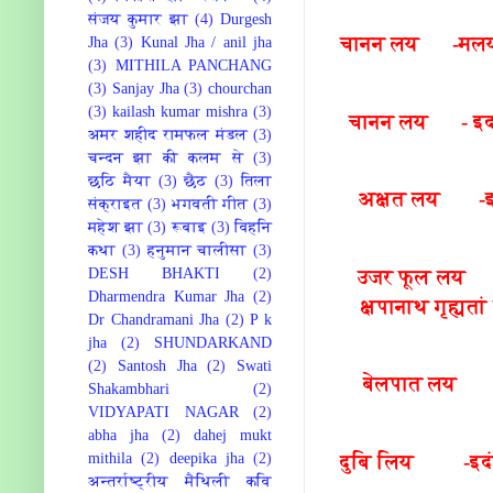
संजय कुमार झा
(4)
Durgesh
चानन लय -मलयाद्रि
Jha
(3)
Kunal Jha / anil jha
(3)
MITHILA PANCHANG
(3)
Sanjay Jha
(3)
chourchan
(3)
kailash kumar mishra
(3)
चानन लय - इदमनु
अमर शहीद रामफल मंडल
(3)
चन्दन झा की कलम से
(3)
छठि मैया
(3)
छैठ
(3)
तिला
अक्षत लय -इदमक
संक्राइत
(3)
भगवती गीत
(3)
महेश झा
(3)
रूबाइ
(3)
विहनि
कथा
(3)
हनुमान चालीसा
(3)
उजर फूल लय - त्
DESH BHAKTI
(2)
Dharmendra Kumar Jha
(2)
क्षपानाथ गृह्यत
Dr Chandramani Jha
(2)
P k
jha
(2)
SHUNDARKAND
(2)
Santosh Jha
(2)
Swati
बेलपात लय -इदं
Shakambhari
(2)
VIDYAPATI NAGAR
(2)
abha jha
(2)
dahej mukt
दुबि लिय -इदं दुर
mithila
(2)
deepika jha
(2)
अन्तर्राष्ट्रीय मैथिली कवि