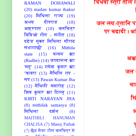
विधवा स्त्री तील
RAMAN DOHAWALI
(20)
madan kumar thakur
(20)
मिथिला राज्य
(19)
अभय दीपराज
(18)
जल लय-एतानि पाद्
अश्रुपात
(18)
चलचित्र
पर चढादी। अह
विडिओ गीत - संगीत
(18)
दहेज मुक्त मिथिला सौराठ
सभागाछी
(16)
Mithila
state
(15)
चन्दन झा
अक्
(Radhe)
(14)
जगदानन्द झा
'मनु'
(14)
गणेश कुमार झा
जल ल
"बावरा
(13)
मैथिलि गप -
सप
(13)
Pawan Kumar Jha
चा
(12)
मैथिली समारोह
(12)
शिव कुमार झा टिल्लू
(11)
सि
KIRTI NARAYAN JHA
(8)
mithilak samasya
(8)
अ
मिथिला दर्शन
(8)
MAITHILI HANUMAN
CHALISA
(7)
Manoj Pathak
(7)
छैठ मैया गीत चलचित्र में