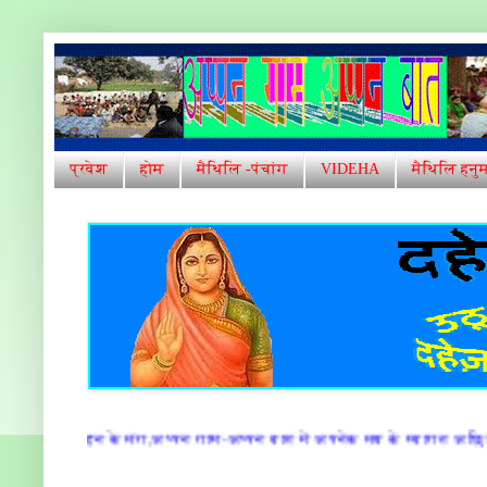
प्रवेश
होम
मैथिलि -पंचांग
VIDEHA
मैथिलि हनु
पन गाम-अप्पन बात में अपनेक सब के स्वागत अछि!अपन गाम -अपन घरअप्पन ज्